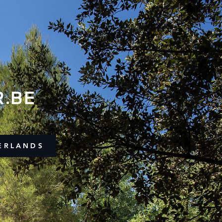
.BE
ERLANDS